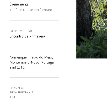
Évènements
Théâtre-Danse-Performance
Oram Modular
Encontro da Primavera
Numérique, Freixo do Meio,
Montemor-o-Novo, Portugal,
avril 2016.
PREV
/
NEXT
SHOW THUMBNAILS
1
/
33