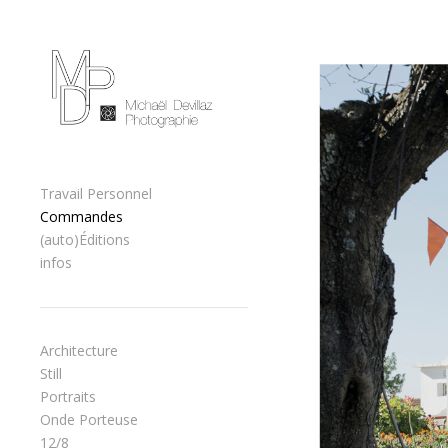
Skip to content
Primary
Travail Personnel
Commandes
(auto)Éditions
infos
Architecture
Still
Portraits
Onde Porteuse
12/8